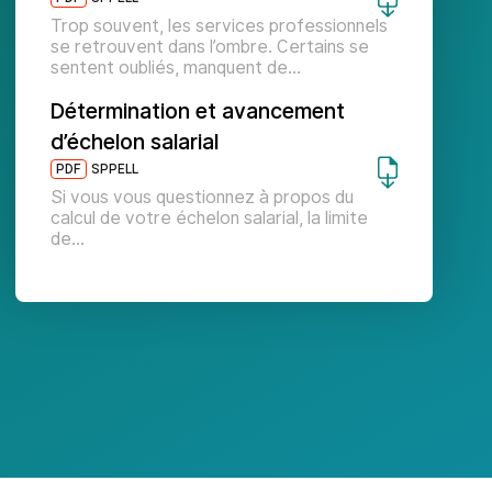
Trop souvent, les services professionnels
se retrouvent dans l’ombre. Certains se
sentent oubliés, manquent de…
Détermination et avancement
d’échelon salarial
PDF
SPPELL
Si vous vous questionnez à propos du
calcul de votre échelon salarial, la limite
de…